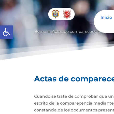
Inicio
Abrir barra de herramientas
Home
Actas de comparecencia para ot
9
Actas de comparecen
Cuando se trate de comprobar que una 
escrito de la comparecencia mediante ac
constancia de los documentos presen