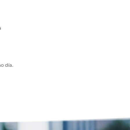
s
mo día.