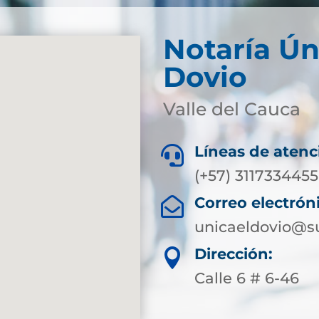
Notaría Ún
Dovio
Valle del Cauca
Líneas de atenc

(+57) 3117334455
Correo electrón

unicaeldovio@su
Dirección:

Calle 6 # 6-46