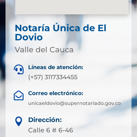
Notaría Única de El
Dovio
Valle del Cauca
Líneas de atención:

(+57) 3117334455
Correo electrónico:

unicaeldovio@supernotariado.gov.co
Dirección:

Calle 6 # 6-46