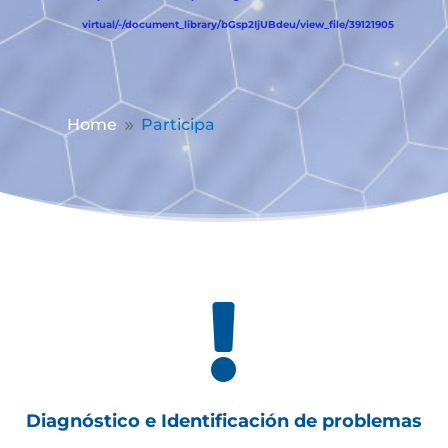
virtual/-/document_library/bGsp2IjUBdeu/view_file/39121905
Home
Participa
9

Diagnóstico e Identificación de problemas