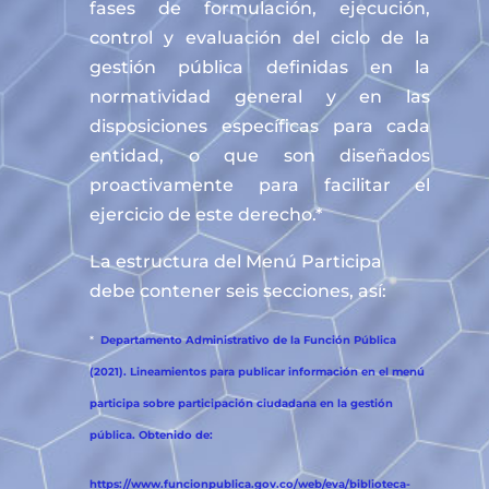
fases de formulación, ejecución,
control y evaluación del ciclo de la
gestión pública definidas en la
normatividad general y en las
disposiciones específicas para cada
entidad, o que son diseñados
proactivamente para facilitar el
ejercicio de este derecho.*
La estructura del Menú Participa
debe contener seis secciones, así:
*
Departamento Administrativo de la Función Pública
(2021). Lineamientos para publicar información en el menú
participa sobre participación ciudadana en la gestión
pública. Obtenido de:
https://www.funcionpublica.gov.co/web/eva/biblioteca-