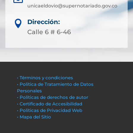
unicaeldovio@supernotariado.gov.co
Dirección:

Calle 6 # 6-46
• Términos y condiciones
• Política de Tratamiento de Datos
Personales
• Políticas de derechos de autor
• Certificado de Accesibilidad
• Políticas de Privacidad Web
• Mapa del Sitio