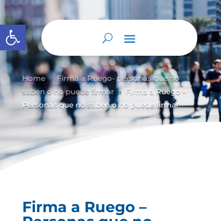
Abrir barra de herramientas
Home
Firma a Ruego- personas que no
9
saben o no puede firmar
Firma a Ruego –
9
Personas que no saben o no puede firmar
Firma a Ruego –