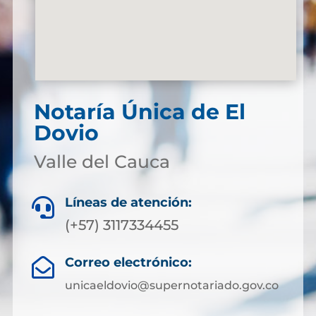
Notaría Única de El
Dovio
Valle del Cauca
Líneas de atención:

(+57) 3117334455
Correo electrónico:

unicaeldovio@supernotariado.gov.co