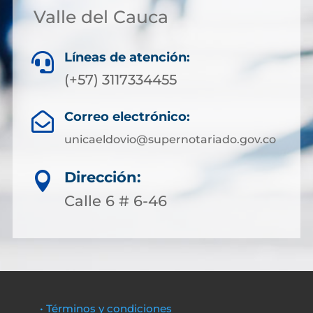
Valle del Cauca
Líneas de atención:

(+57) 3117334455
Correo electrónico:

unicaeldovio@supernotariado.gov.co
Dirección:

Calle 6 # 6-46
• Términos y condiciones