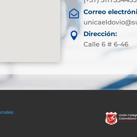
Correo electrón

unicaeldovio@su
Dirección:

Calle 6 # 6-46
onales