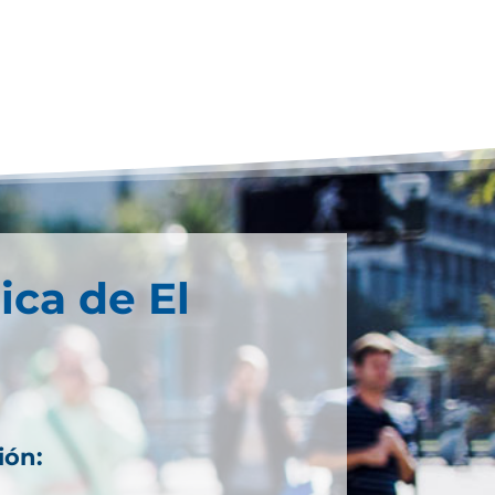
ica de El
ión: