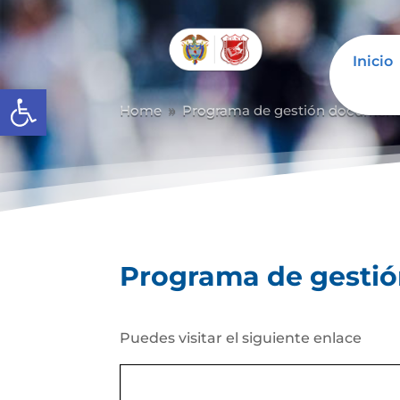
Inicio
Abrir barra de herramientas
Home
Programa de gestión document
9
Programa de gesti
Puedes visitar el siguiente enlace