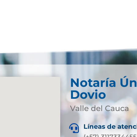
Notaría Ún
Dovio
Valle del Cauca
Líneas de atenc

(+57) 3117334455