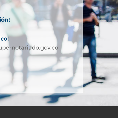
ión:
ico:
pernotariado.gov.co