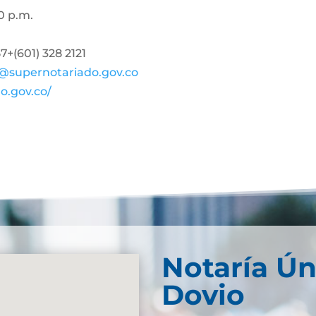
0 p.m.
+(601) 328 2121
@supernotariado.gov.co
o.gov.co/
Notaría Ún
Dovio