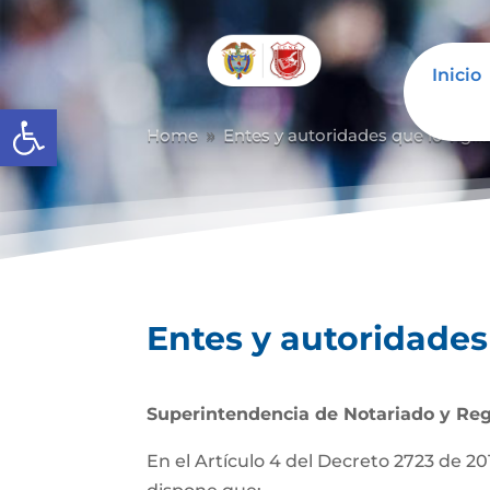
Inicio
Abrir barra de herramientas
Home
Entes y autoridades que lo vigil
9
Entes y autoridades 
Superintendencia de Notariado y Reg
En el Artículo 4 del Decreto 2723 de 201