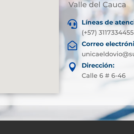
Valle del Cauca
Líneas de atenc

(+57) 3117334455
Correo electrón

unicaeldovio@su
Dirección:

Calle 6 # 6-46