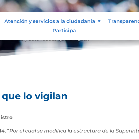
Atención y servicios a la ciudadanía
Transparen
Participa
an
Entes y autoridades que lo vigilan
9
que lo vigilan
istro
4, “
Por el cual se modifica la estructura de la Superi