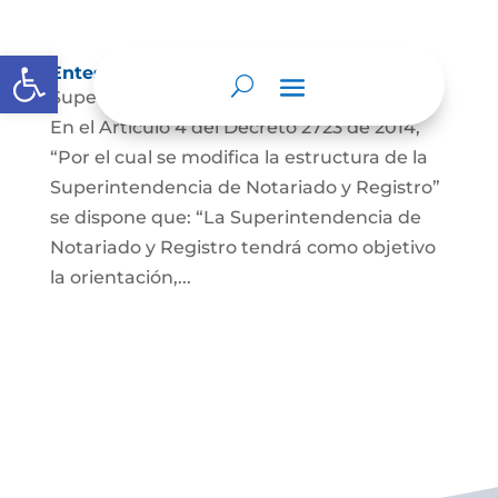
Abrir barra de herramientas
Entes y autoridades que lo vigilan
Superintendencia de Notariado y Registro
En el Artículo 4 del Decreto 2723 de 2014,
“Por el cual se modifica la estructura de la
Superintendencia de Notariado y Registro”
se dispone que: “La Superintendencia de
Notariado y Registro tendrá como objetivo
la orientación,...