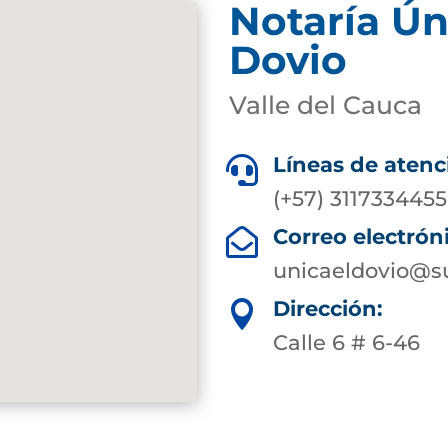
Notaría Ún
Dovio
Valle del Cauca
Líneas de atenc

(+57) 3117334455
Correo electrón

unicaeldovio@su
Dirección:

Calle 6 # 6-46