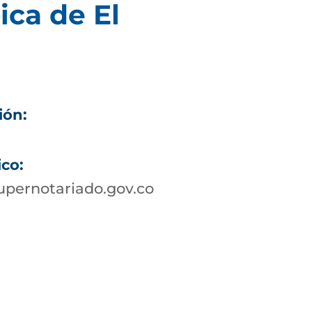
ica de El
ión:
ico:
pernotariado.gov.co