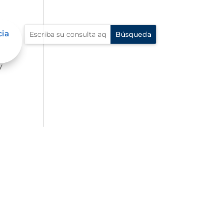
cia
mbre
y