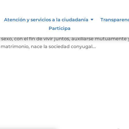
Atención y servicios a la ciudadanía
Transparen
Participa
 juez o notario, por el cual se unen legalmente un ho
exo, con el fin de vivir juntos, auxiliarse mutuamente 
l matrimonio, nace la sociedad conyugal...