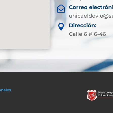
Correo electrón

unicaeldovio@su
Dirección:

Calle 6 # 6-46
onales