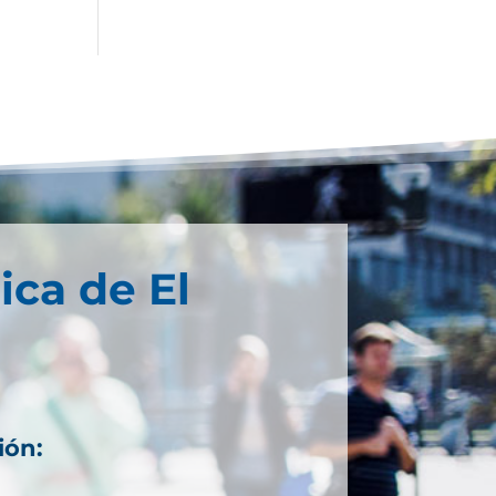
ica de El
ión: