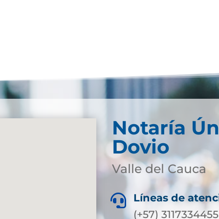
Notaría Ún
Dovio
Valle del Cauca
Líneas de atenc

(+57) 3117334455