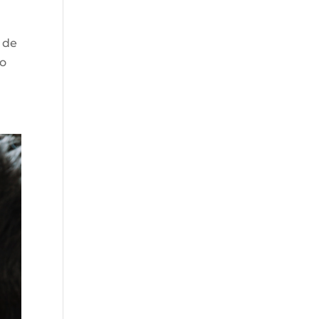
1 de
no